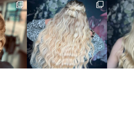
reunde
Klug
pezialisten Damen