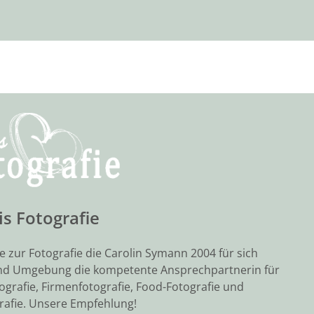
is Fotografie
be zur Fotografie die Carolin Symann 2004 für sich
k und Umgebung die kompetente Ansprechpartnerin für
ografie, Firmenfotografie, Food-Fotografie und
afie. Unsere Empfehlung!