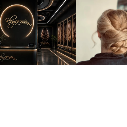
Kontakt
Jobs
Datenschutz
Impressum
Partner & F
In unseren Friseursalons in Rostock betreuen unsere erfahrenen S