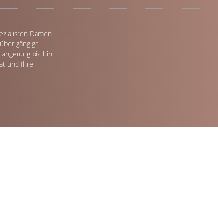
pezialisten Damen
 über gängige
längerung bis hin
ät und Ihre